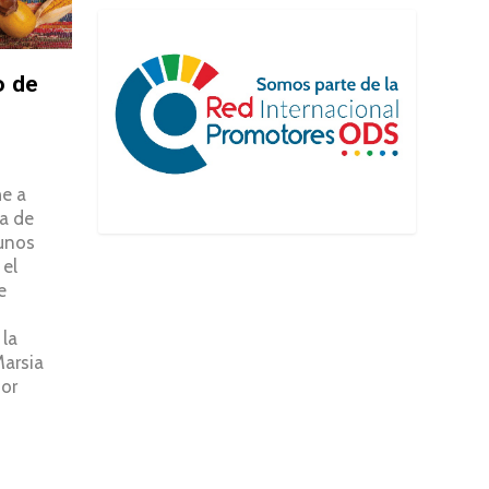
o de
he a
ta de
gunos
 el
e
 la
Marsia
or