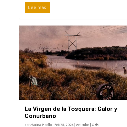
Lee mas
La Virgen de la Tosquera: Calor y
Conurbano
por
Marina Picollo
|
Feb 25, 2026
|
Artículos
|
0