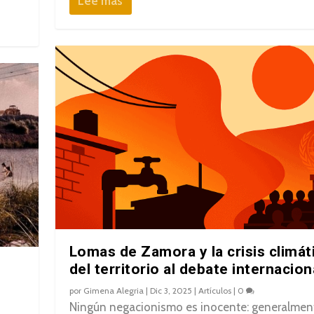
Lee mas
Lomas de Zamora y la crisis climát
del territorio al debate internacion
por
Gimena Alegria
|
Dic 3, 2025
|
Artículos
|
0
Ningún negacionismo es inocente: generalmen