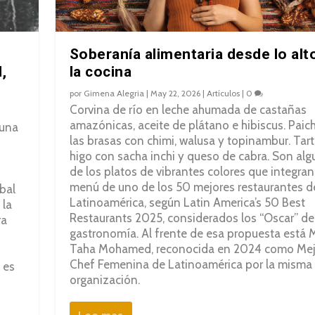
Soberanía alimentaria desde lo alt
,
la cocina
por
Gimena Alegria
|
May 22, 2026
|
Artículos
|
0
Corvina de río en leche ahumada de castañas
amazónicas, aceite de plátano e hibiscus. Paic
 una
las brasas con chimi, walusa y topinambur. Tar
higo con sacha inchi y queso de cabra. Son al
de los platos de vibrantes colores que integran
menú de uno de los 50 mejores restaurantes d
bal
Latinoamérica, según Latin America’s 50 Best
 la
Restaurants 2025, considerados los “Oscar” de
ra
gastronomía. Al frente de esa propuesta está 
Taha Mohamed, reconocida en 2024 como Mej
Chef Femenina de Latinoamérica por la misma
 es
organización.