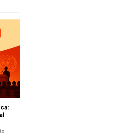
ica:
al
te