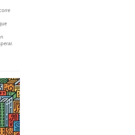
corre
que
ón
perar.