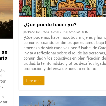
¿Qué puedo hacer yo?
por
Isabel De Gracia
|
Oct 31, 2024
|
Artículos
|
0
¿Qué podemos hacer nosotros, mujeres y hom
comunes, cuando sentimos que estamos bajo 
amenaza de vivir cada vez peor? Isabel de Grac
 se
invita a reflexionar sobre el rol de las personas,
rís
comunidad y los colectivos en planificación de
ciudad, la territorialidad y otros desafíos ligado
promoción y defensa de nuestro entorno.
rán
l
Lee mas
rten
 y
 La
vitar