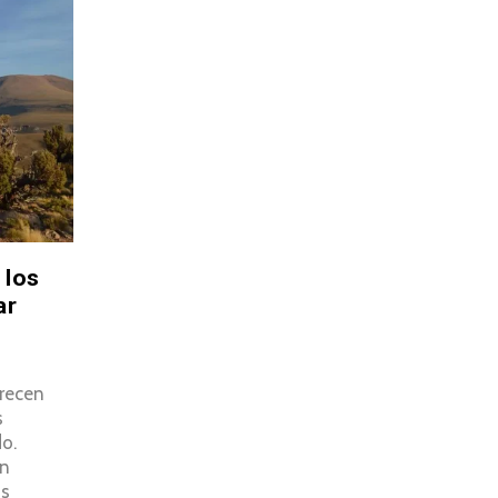
 los
ar
crecen
s
do.
ón
os