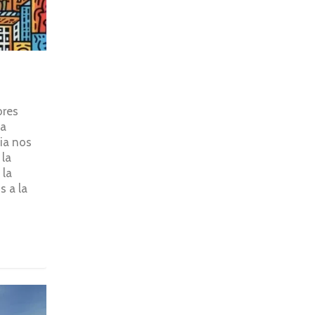
bres
la
ia nos
 la
 la
s a la