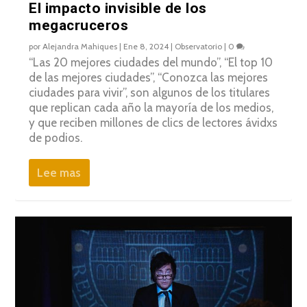
El impacto invisible de los
megacruceros
por
Alejandra Mahiques
|
Ene 8, 2024
|
Observatorio
|
0
“Las 20 mejores ciudades del mundo”, “El top 10
de las mejores ciudades”, “Conozca las mejores
ciudades para vivir”, son algunos de los titulares
que replican cada año la mayoría de los medios,
y que reciben millones de clics de lectores ávidxs
de podios.
Lee mas