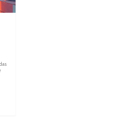
adas
e