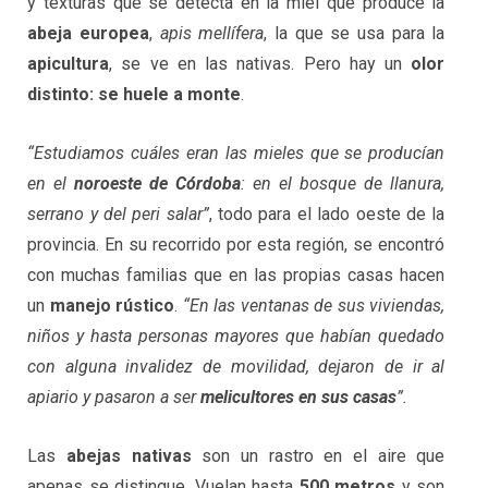
y texturas que se detecta en la miel que produce la
abeja europea
,
apis mellífera
, la que se usa para la
apicultura
, se ve en las nativas. Pero hay un
olor
distinto: se huele a monte
.
“Estudiamos cuáles eran las mieles que se producían
en el
noroeste de Córdoba
: en el bosque de llanura,
serrano y del peri salar”
, todo para el lado oeste de la
provincia. En su recorrido por esta región, se encontró
con muchas familias que en las propias casas hacen
un
manejo rústico
.
“En las ventanas de sus viviendas,
niños y hasta personas mayores que habían quedado
con alguna invalidez de movilidad, dejaron de ir al
apiario y pasaron a ser
melicultores en sus casas
”.
Las
abejas nativas
son un rastro en el aire que
apenas se distingue. Vuelan hasta
500 metros
y son