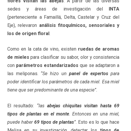
flores visitan las abejas
. A partir de las diversas
sedes y áreas de investigación del
INTA
(perteneciente a Famaillá, Delta, Castelar y Cruz del
Eje), relevaron
análisis fitoquímicos, sensoriales y
los de origen floral
.
Como en la cata de vino, existen
ruedas de aromas
de mieles
para clasificar su sabor, olor y consistencia
con
parámetros estandarizados
que se adaptaron a
las meliponas.
“Se hizo un
panel de expertos
para
poder identificar los parámetros de cada miel. Esa miel
tiene que ser predominante de una especie”.
El resultado:
“las
abejas chiquitas visitan hasta 69
tipos de plantas en el monte
. Entonces en una miel,
puede haber
69 tipos de plantas
”
. Esto es lo que hace
Melisa en su investigación, detectar los
tipos de