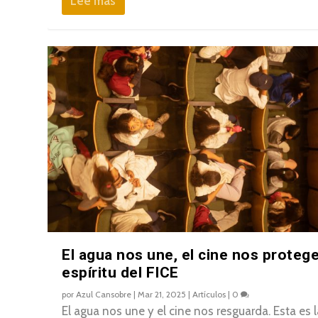
Lee mas
El agua nos une, el cine nos protege
espíritu del FICE
por
Azul Cansobre
|
Mar 21, 2025
|
Artículos
|
0
El agua nos une y el cine nos resguarda. Esta es l