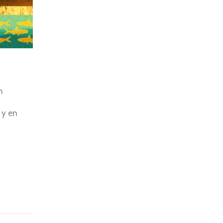
n
 y en