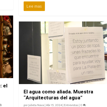
Lee mas
: el
El agua como aliada. Muestra
“Arquitecturas del agua”
a
por
Julieta Nava
|
Abr 15, 2024
|
Entrevistas
|
0