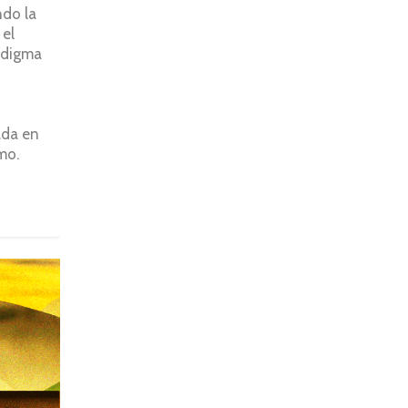
ndo la
el
adigma
ada en
mo.