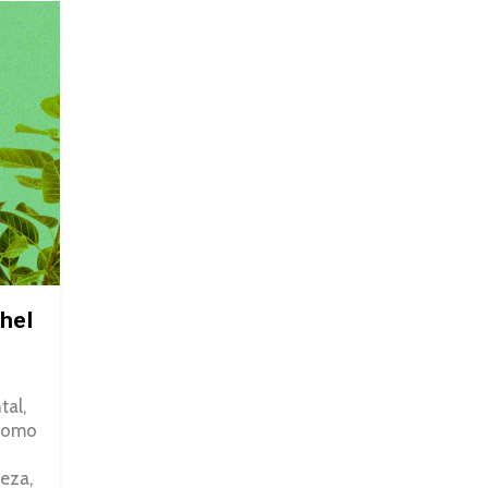
hel
tal,
 como
eza,