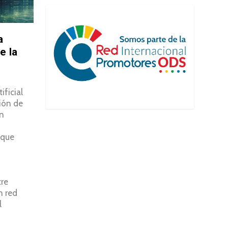
a
e la
ificial
ión de
un
 que
tre
n red
l