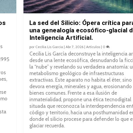
os
La sed del Silicio: Ópera crítica par
una genealogía ecosófico-glacial d
Inteligencia Artificial.
es
por
Cecilia Lis Garcia
|
Abr 7, 2026
|
Artículos
|
0
Cecilia Lis García deconstruye la inteligencia art
 1995
desde una lente ecosófica, desnudando la ficc
la “nube” y revelando su verdadera anatomía: 
yos
metabolismo geológico de infraestructuras
nes,
extractivas. Este aparato no habita el éter, sino
devora energía, minerales y agua, erosionando
 ese
bienes comunes. Frente a esa ilusión de
cómo
inmaterialidad, propone una ética tecnodigital
situada que reconozca la interdependencia en
sta
código y territorio, hacia una posthumanidad e
donde el silicio procese para defender lo que e
glaciar recuerda.