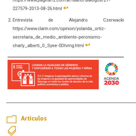
↩︎
227579-2013-08-26.html
Entrevista de Alejandro Czerwacki
https://www.clarin.com/opinion/yolanda_ortiz-
secretaria_de_medio_ambiente-peronismo-
↩︎
charly_alberti_0_Syee-0Dtvmg.html
m
Artículos
