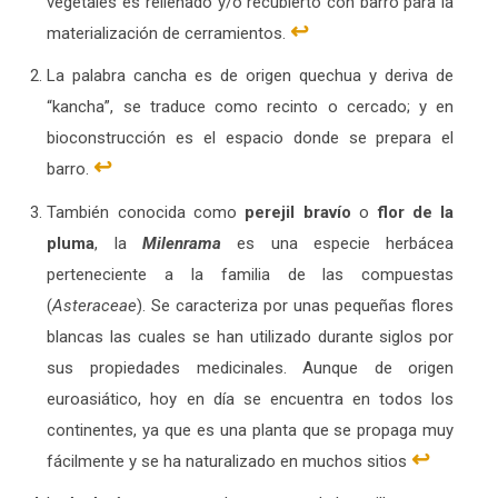
vegetales es rellenado y/o recubierto con barro para la
↩︎
materialización de cerramientos.
La palabra cancha es de origen quechua y deriva de
“kancha”, se traduce como recinto o cercado; y en
bioconstrucción es el espacio donde se prepara el
↩︎
barro.
También conocida como
perejil bravío
o
flor de la
pluma
, la
Milenrama
es una especie herbácea
perteneciente a la familia de las compuestas
(
Asteraceae
). Se caracteriza por unas pequeñas flores
blancas las cuales se han utilizado durante siglos por
sus propiedades medicinales.​ Aunque de origen
euroasiático, hoy en día se encuentra en todos los
continentes, ya que es una planta que se propaga muy
↩︎
fácilmente y se ha naturalizado en muchos sitios