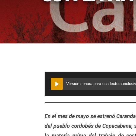
Versión sonora para una lectura inclusi
En el mes de mayo se estrenó Caranday
del pueblo cordobés de Copacabana, su
la materia prima del trabajo de cest