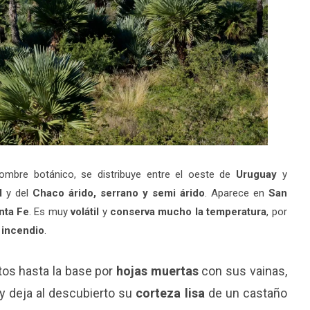
ombre botánico, se distribuye entre el oeste de
Uruguay
y
l
y del
Chaco árido, serrano y semi árido
. Aparece en
San
nta Fe
. Es muy
volátil
y
conserva mucho la temperatura
, por
n
incendio
.
tos hasta la base por
hojas muertas
con sus vainas,
y deja al descubierto su
corteza lisa
de un castaño