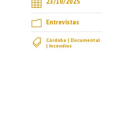

23/10/2025
m
Entrevistas

Córdoba
|
Documental
|
Incendios