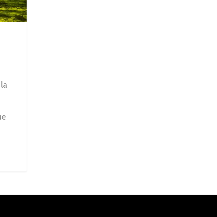
la
ue