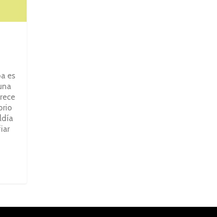
pa es
 una
rece
orio
ldía
iar