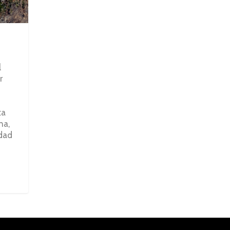
l
r
ta
na,
idad